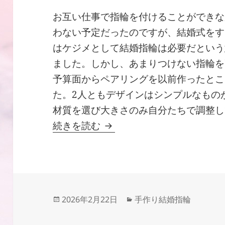
お互い仕事で指輪を付けることができな
わない予定だったのですが、結婚式をす
はケジメとして結婚指輪は必要だという
ました。しかし、あまりつけない指輪を
予算面からペアリングを以前作ったとこ
た。2人ともデザインはシンプルなもの
材質を選び大きさのみ自分たちで調整し
結婚指輪手作り体験談「シ
続きを読む
投
カ
2026年2月22日
手作り結婚指輪
稿
テ
日:
ゴ