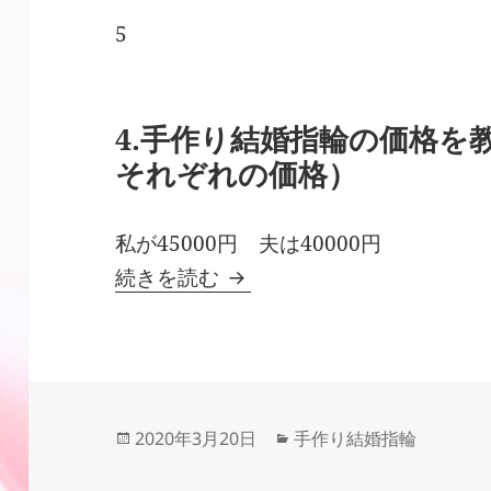
5
4.手作り結婚指輪の価格を
それぞれの価格）
私が45000円 夫は40000円
結婚指輪手作り口コミ「手
続きを読む
投
カ
2020年3月20日
手作り結婚指輪
稿
テ
日:
ゴ