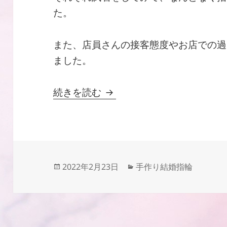
た。
また、店員さんの接客態度やお店での過
ました。
結婚指輪購入口コミ「夫婦
続きを読む
投
カ
2022年2月23日
手作り結婚指輪
稿
テ
日:
ゴ
リ
ー