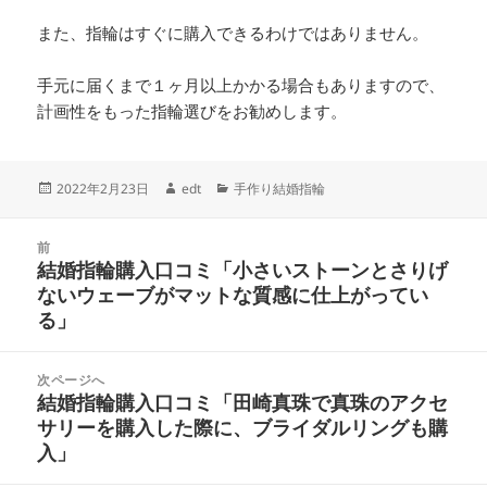
また、指輪はすぐに購入できるわけではありません。
手元に届くまで１ヶ月以上かかる場合もありますので、
計画性をもった指輪選びをお勧めします。
投
作
カ
2022年2月23日
edt
手作り結婚指輪
稿
成
テ
日:
者
ゴ
投
リ
前
稿
結婚指輪購入口コミ「小さいストーンとさりげ
ー
前
ナ
ないウェーブがマットな質感に仕上がってい
の
ビ
る」
投
ゲ
稿:
ー
次ページへ
シ
結婚指輪購入口コミ「田崎真珠で真珠のアクセ
次
ョ
サリーを購入した際に、ブライダルリングも購
の
ン
入」
投
稿: